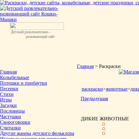
Детский развлекательно -
развивающий сайт
Главная
> Раскраски
Главная
Колыбельные
Потешки и прибаутки
Песенки
раскраски
>
животные
>
дик
Стихи
Предыдущая
Игры
Загадки
Пословицы
Частушки
ДИКИЕ ЖИВОТНЫЕ
Скороговорки
Считалки
Другие жанры детского фольклора
Игровые задания для дошколят