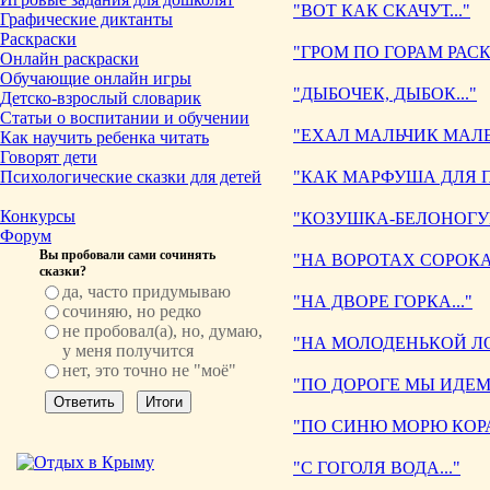
"ВОТ КАК СКАЧУТ..."
Графические диктанты
Раскраски
"ГРОМ ПО ГОРАМ РАСК
Онлайн раскраски
Обучающие онлайн игры
"ДЫБОЧЕК, ДЫБОК..."
Детско-взрослый словарик
Статьи о воспитании и обучении
"ЕХАЛ МАЛЬЧИК МАЛЕ
Как научить ребенка читать
Говорят дети
Психологические сказки для детей
"КАК МАРФУША ДЛЯ ПЕ
Конкурсы
"КОЗУШКА-БЕЛОНОГУШ
Форум
Вы пробовали сами сочинять
"НА ВОРОТАХ СОРОКА.
сказки?
да, часто придумываю
"НА ДВОРЕ ГОРКА..."
сочиняю, но редко
не пробовал(а), но, думаю,
"НА МОЛОДЕНЬКОЙ ЛО
у меня получится
нет, это точно не "моё"
"ПО ДОРОГЕ МЫ ИДЕМ.
"ПО СИНЮ МОРЮ КОРАБ
"С ГОГОЛЯ ВОДА..."