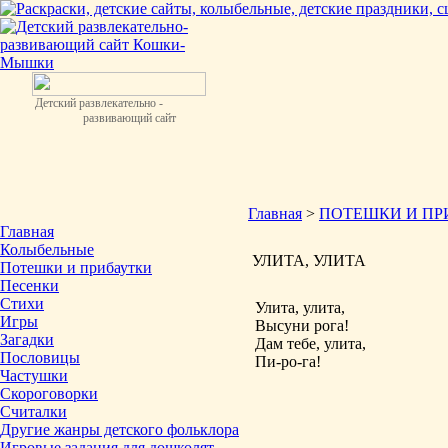
Детский развлекательно -
развивающий сайт
Главная
>
ПОТЕШКИ И ПР
Главная
Колыбельные
УЛИТА, УЛИТА
Потешки и прибаутки
Песенки
Стихи
Улита, улита,
Игры
Высуни рога!
Загадки
Дам тебе, улита,
Пословицы
Пи-ро-га!
Частушки
Скороговорки
Считалки
Другие жанры детского фольклора
Игровые задания для дошколят