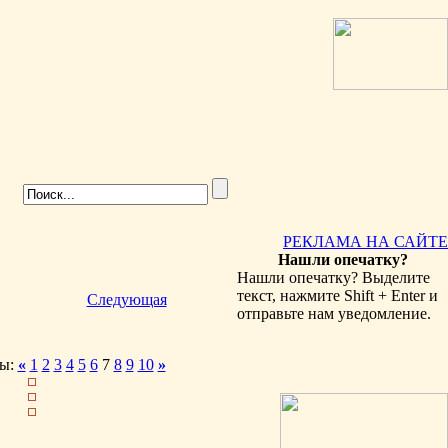
РЕКЛАМА НА САЙТЕ
Нашли опечатку?
Нашли опечатку? Выделите
текст, нажмите Shift + Enter и
Следующая
отправьте нам уведомление.
ы:
«
1
2
3
4
5
6
7
8
9
10
»