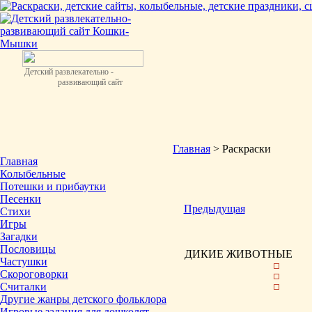
Детский развлекательно -
развивающий сайт
Главная
> Раскраски
Главная
Колыбельные
Потешки и прибаутки
Песенки
Предыдущая
Стихи
Игры
Загадки
Пословицы
ДИКИЕ ЖИВОТНЫЕ
Частушки
Скороговорки
Считалки
Другие жанры детского фольклора
Игровые задания для дошколят