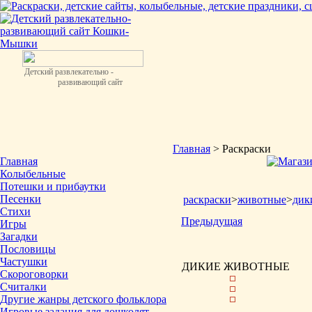
Детский развлекательно -
развивающий сайт
Главная
> Раскраски
Главная
Колыбельные
Потешки и прибаутки
Песенки
раскраски
>
животные
>
дик
Стихи
Предыдущая
Игры
Загадки
Пословицы
Частушки
ДИКИЕ ЖИВОТНЫЕ
Скороговорки
Считалки
Другие жанры детского фольклора
Игровые задания для дошколят