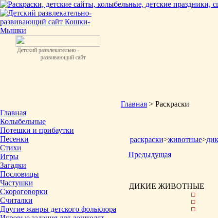
Детский развлекательно -
развивающий сайт
Главная
> Раскраски
Главная
Колыбельные
Потешки и прибаутки
Песенки
раскраски
>
животные
>
ди
Стихи
Предыдущая
Игры
Загадки
Пословицы
Частушки
ДИКИЕ ЖИВОТНЫЕ
Скороговорки
Считалки
Другие жанры детского фольклора
Игровые задания для дошколят