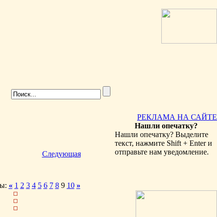
РЕКЛАМА НА САЙТЕ
Нашли опечатку?
Нашли опечатку? Выделите
текст, нажмите Shift + Enter и
отправьте нам уведомление.
Следующая
ы:
«
1
2
3
4
5
6
7
8
9
10
»