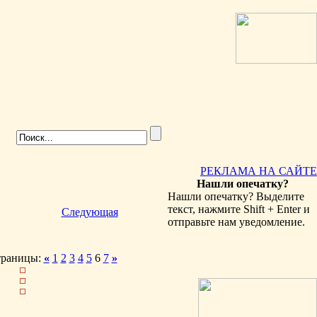
РЕКЛАМА НА САЙТЕ
Нашли опечатку?
Нашли опечатку? Выделите
текст, нажмите Shift + Enter и
Следующая
отправьте нам уведомление.
траницы:
«
1
2
3
4
5
6
7
»