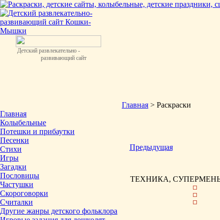
Детский развлекательно -
развивающий сайт
Главная
> Раскраски
Главная
Колыбельные
Потешки и прибаутки
Песенки
Предыдущая
Стихи
Игры
Загадки
Пословицы
ТЕХНИКА, СУПЕРМЕНЫ 
Частушки
Скороговорки
Считалки
Другие жанры детского фольклора
Игровые задания для дошколят