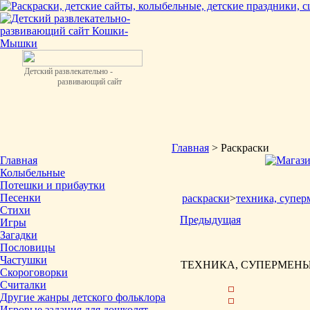
Детский развлекательно -
развивающий сайт
Главная
> Раскраски
Главная
Колыбельные
Потешки и прибаутки
Песенки
раскраски
>
техника, супер
Стихи
Предыдущая
Игры
Загадки
Пословицы
Частушки
ТЕХНИКА, СУПЕРМЕНЫ 
Скороговорки
Считалки
Другие жанры детского фольклора
Игровые задания для дошколят