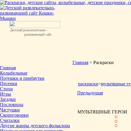
Детский развлекательно -
развивающий сайт
Главная
> Раскраски
Главная
Колыбельные
Потешки и прибаутки
Песенки
раскраски
>
мультяшные ге
Стихи
Предыдущая
Игры
Загадки
Пословицы
Частушки
МУЛЬТЯШНЫЕ ГЕРОИ
Скороговорки
Считалки
Другие жанры детского фольклора
Игровые задания для дошколят