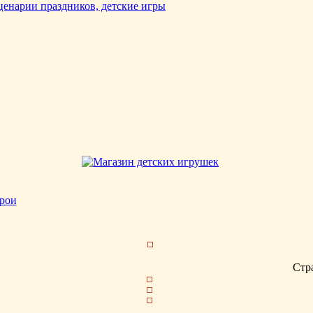
рои
Стр