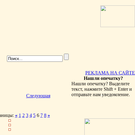
РЕКЛАМА НА САЙТЕ
Нашли опечатку?
Нашли опечатку? Выделите
текст, нажмите Shift + Enter и
отправьте нам уведомление.
Следующая
аницы:
«
1
2
3
4
5
6
7
8
»