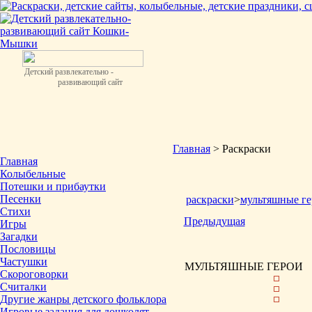
Детский развлекательно -
развивающий сайт
Главная
> Раскраски
Главная
Колыбельные
Потешки и прибаутки
Песенки
раскраски
>
мультяшные ге
Стихи
Предыдущая
Игры
Загадки
Пословицы
Частушки
МУЛЬТЯШНЫЕ ГЕРОИ
Скороговорки
Считалки
Другие жанры детского фольклора
Игровые задания для дошколят