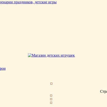
рои
Стр