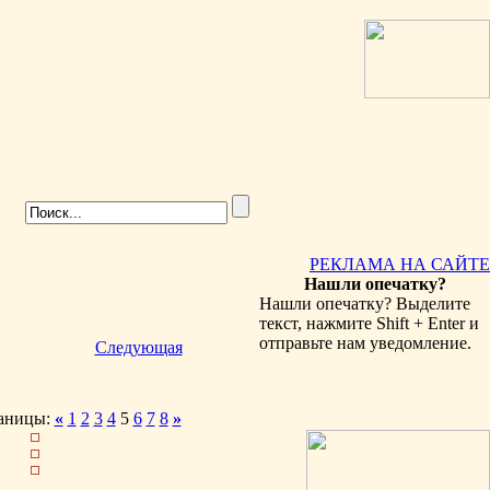
РЕКЛАМА НА САЙТЕ
Нашли опечатку?
Нашли опечатку? Выделите
текст, нажмите Shift + Enter и
отправьте нам уведомление.
Следующая
аницы:
«
1
2
3
4
5
6
7
8
»