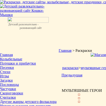
Детский развлекательно -
развивающий сайт
Главная
> Раскраски
Главная
Колыбельные
Потешки и прибаутки
Песенки
раскраски
>
мультяшные ге
Стихи
Предыдущая
Игры
Загадки
Пословицы
Частушки
МУЛЬТЯШНЫЕ ГЕРОИ
Скороговорки
Считалки
Другие жанры детского фольклора
Игровые задания для дошколят