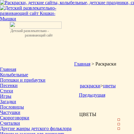
Детский развлекательно -
развивающий сайт
Главная
> Раскраски
Главная
Колыбельные
Потешки и прибаутки
Песенки
раскраски
>
цветы
Стихи
Предыдущая
Игры
Загадки
Пословицы
Частушки
ЦВЕТЫ
Скороговорки
Считалки
Другие жанры детского фольклора
Игровые задания для дошколят