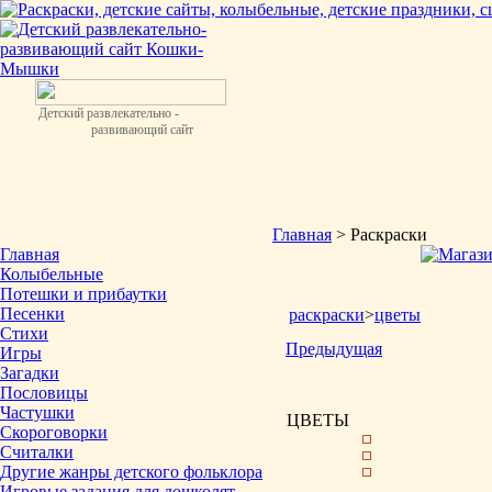
Детский развлекательно -
развивающий сайт
Главная
> Раскраски
Главная
Колыбельные
Потешки и прибаутки
Песенки
раскраски
>
цветы
Стихи
Предыдущая
Игры
Загадки
Пословицы
Частушки
ЦВЕТЫ
Скороговорки
Считалки
Другие жанры детского фольклора
Игровые задания для дошколят