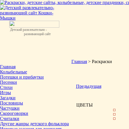
Детский развлекательно -
развивающий сайт
Главная
> Раскраски
Главная
Колыбельные
Потешки и прибаутки
Песенки
Предыдущая
Стихи
Игры
Загадки
Пословицы
ЦВЕТЫ
Частушки
Скороговорки
Считалки
Другие жанры детского фольклора
Игровые задания для дошколят