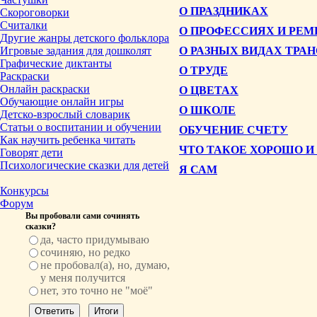
О ПРАЗДНИКАХ
Скороговорки
Считалки
О ПРОФЕССИЯХ И РЕ
Другие жанры детского фольклора
Игровые задания для дошколят
О РАЗНЫХ ВИДАХ ТРА
Графические диктанты
О ТРУДЕ
Раскраски
Онлайн раскраски
О ЦВЕТАХ
Обучающие онлайн игры
О ШКОЛЕ
Детско-взрослый словарик
Статьи о воспитании и обучении
ОБУЧЕНИЕ СЧЕТУ
Как научить ребенка читать
ЧТО ТАКОЕ ХОРОШО И
Говорят дети
Психологические сказки для детей
Я САМ
Конкурсы
Форум
Вы пробовали сами сочинять
сказки?
да, часто придумываю
сочиняю, но редко
не пробовал(а), но, думаю,
у меня получится
нет, это точно не "моё"