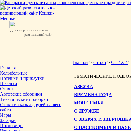
Детский развлекательно -
развивающий сайт
Главная
>
Стихи
>
СТИХИ
Главная
Колыбельные
ТЕМАТИЧЕСКИЕ ПОДБО
Потешки и прибаутки
Песенки
АЗБУКА
Стихи
Авторские сборники
ВРЕМЕНА ГОДА
Тематические подборки
МОЯ СЕМЬЯ
Стихи и сказки друзей нашего
сайта
О ДРУЖБЕ
Игры
О ЗВЕРЯХ И ЗВЕРЮШК
Загадки
Пословицы
О НАСЕКОМЫХ И ПАУ
Частушки