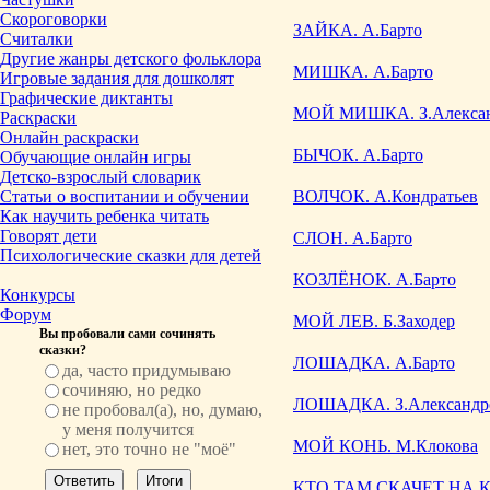
Скороговорки
ЗАЙКА. А.Барто
Считалки
Другие жанры детского фольклора
МИШКА. А.Барто
Игровые задания для дошколят
Графические диктанты
МОЙ МИШКА. З.Алексан
Раскраски
Онлайн раскраски
БЫЧОК. А.Барто
Обучающие онлайн игры
Детско-взрослый словарик
Статьи о воспитании и обучении
ВОЛЧОК. А.Кондратьев
Как научить ребенка читать
Говорят дети
СЛОН. А.Барто
Психологические сказки для детей
КОЗЛЁНОК. А.Барто
Конкурсы
Форум
МОЙ ЛЕВ. Б.Заходер
Вы пробовали сами сочинять
сказки?
ЛОШАДКА. А.Барто
да, часто придумываю
сочиняю, но редко
ЛОШАДКА. З.Александр
не пробовал(а), но, думаю,
у меня получится
МОЙ КОНЬ. М.Клокова
нет, это точно не "моё"
КТО ТАМ СКАЧЕТ НА КО