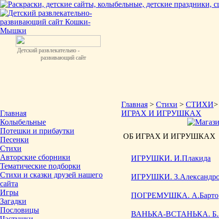
Детский развлекательно -
развивающий сайт
Главная
>
Стихи
>
СТИХИ
Главная
ИГРАХ И ИГРУШКАХ
Колыбельные
Потешки и прибаутки
ОБ ИГРАХ И ИГРУШКАХ
Песенки
Стихи
Авторские сборники
ИГРУШКИ. И.Плакида
Тематические подборки
Стихи и сказки друзей нашего
ИГРУШКИ. З.Александро
сайта
Игры
ПОГРЕМУШКА. А.Барто
Загадки
Пословицы
ВАНЬКА-ВСТАНЬКА. Б.З
Частушки