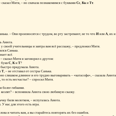
 – сказал Митя, – но сначала познакомимся с буквами
Сс
,
Кк
и
Тт
.
 Санька. – Они произносятся с трудом, во рту застревают, не то что
И
или
А
, их 
сь Анюта.
 у своей учительницы и завтра вам всё расскажу, – предложил Митя.
вился Санька.
нает всё.
 – сказал Митя и заговорил о другом:
с букв
С
,
К
и
Т
?
– быстро придумала Анюта.
ы
Т
, – не отставал от сестры Санька.
оно слишком длинное и его трудно выговаривать – «катасофа», – сказала Анюта
 то есть несчастье? – спросил Митя.
и более гибкими.
ых козлят? – вспомнила Анюта свою любимую сказку.
зычку били молотком, – испугалась Анюта.
 У нас для этого есть игра.
лова и читать вам, а вы старайтесь повторять их без ошибок.