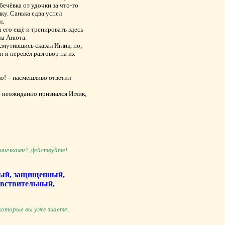
бечёвка от удочки за что-то
ку. Санька едва успел
л.
ы его ещё и тренировать здесь
ла Анюта.
смутившись сказал Иглик, но,
н и перевёл разговор на их
ло! – насмешливо ответил
 – неожиданно признался Иглик,
овичками? Действуйте!
нный, защищенный,
увствительный,
 которые вы уже знаете,