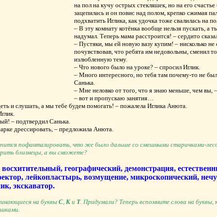
на пол на кучу острых стекляшек, но на его счастье 
зацепилась и он повис над полом, крепко сжимая пал
подхватить Иглика, как удочка тоже свалилась на по
– В эту комнату котёнка вообще нельзя пускать, а т
надумал. Теперь мама расстроится! – сердито сказа
– Пустяки, мы ей новую вазу купим! – нисколько не 
почувствовав, что ребята им недовольны, сменил то
излюбленную тему.
– Что нового было на уроке? – спросил Иглик.
– Много интересного, но тебя там почему-то не бы
Санька.
– Мне неловко от того, что я знаю меньше, чем вы,
– вот и пропускаю занятия…
еть и слушать, а мы тебе будем помогать! – пожалела Иглика Анюта.
глик.
рый! – подтвердил Санька.
парке дрессировать, – предложила Анюта.
ерпится пофантазировать, что же было дальше со смешными старичками-лес
орить близнецы, а вы сможете?
, восхитительный, географический, демонстрация, естестве
ктор, лейкопластырь, возмущение, микроскопический, неч
к, экскаватор.
ачинающиеся на буквы
С
,
К
и
Т
. Придумали? Теперь вспомните слова на буквы,
ушками.