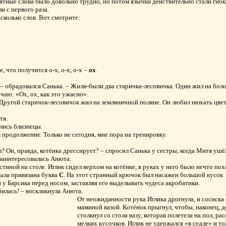
тные слова было довольно трудно, но потом язычки действительно стали гибк
и с первого раза.
есколько слов. Вот смотрите:
, что получится о-х, о-х, о-х –
ох
.
, – обрадовался Санька. – Жили-были два старичка-лесовичка. Один жил на бол
чаю: «Ох, ох, как это ужасно».
– Другой старичок-лесовичок жил на земляничной поляне. Он любил нюхать цвет
тя.
лись близнецы.
 продолжение. Только не сегодня, мне пора на тренировку.
? Он, правда, котёнка дрессирует? – спросил Санька у сестры, когда Митя ушё
 заинтересовалась Анюта.
остиной на столе. Иглик сидел верхом на котёнке, в руках у него было нечто по
была привязана буква
С
. На этот странный крючок был насажен большой кусок
 у Барсика перед носом, заставляя его выделывать чудеса акробатики.
билась! – воскликнула Анюта.
От неожиданности рука Иглика дрогнула, и сосиска
маминой вазой. Котёнок прыгнул, чтобы, наконец, 
столкнул со стола вазу, которая полетела на пол, 
мелких кусочков. Иглик не удержался «в седле» и то