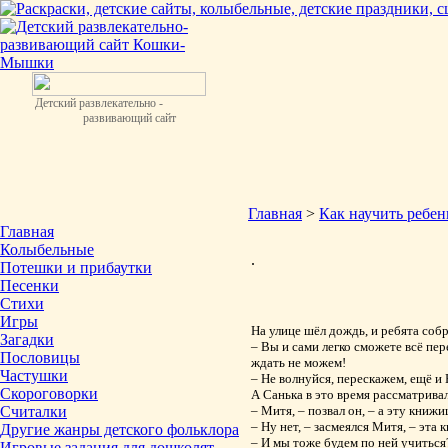
Детский развлекательно -
развивающий сайт
Главная
>
Как научить ребен
Главная
Колыбельные
.
Потешки и прибаутки
Песенки
Стихи
Игры
На улице шёл дождь, и ребята собр
Загадки
– Вы и сами легко сможете всё пер
Пословицы
ждать не можем!
Частушки
– Не волнуйся, перескажем, ещё и
Скороговорки
А Санька в это время рассматрива
Считалки
– Митя, – позвал он, – а эту книж
– Ну нет, – засмеялся Митя, – эта 
Другие жанры детского фольклора
– И мы тоже будем по ней учиться
Игровые задания для дошколят