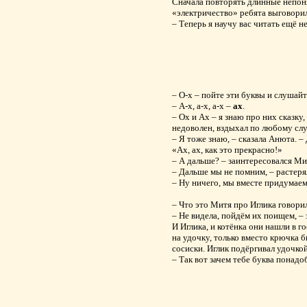
Сначала повторять длинные непоня
«электричество» ребята выговорил
– Теперь я научу вас читать ещё н
– О-х – пойте эти буквы и слушайте
– А-х, а-х, а-х –
ах
.
– Ох и Ах – я знаю про них сказку
недоволен, вздыхал по любому слу
– Я тоже знаю, – сказала Анюта. 
«Ах, ах, как это прекрасно!»
– А дальше? – заинтересовался Ми
– Дальше мы не помним, – растеря
– Ну ничего, мы вместе придумаем
– Что это Митя про Иглика говорил
– Не видела, пойдём их поищем, –
И Иглика, и котёнка они нашли в г
на удочку, только вместо крючка 
сосиски. Иглик подёргивал удочкой
– Так вот зачем тебе буква понадо