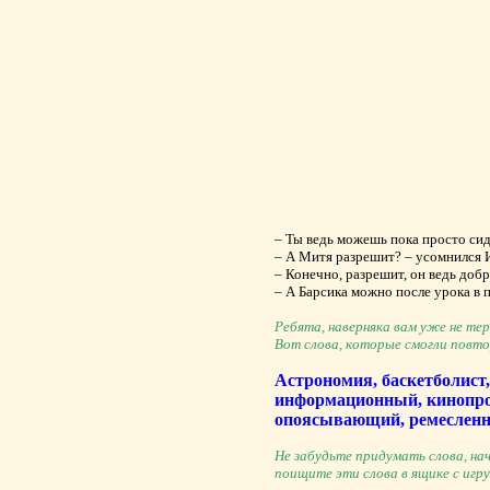
– Ты ведь можешь пока просто сид
– А Митя разрешит? – усомнился И
– Конечно, разрешит, он ведь доб
– А Барсика можно после урока в 
Ребята, наверняка вам уже не т
Вот слова, которые смогли повт
Астрономия, баскетболист
информационный, кинопрое
опоясывающий, ремесленни
Не забудьте придумать слова, н
поищите эти слова в ящике с игр