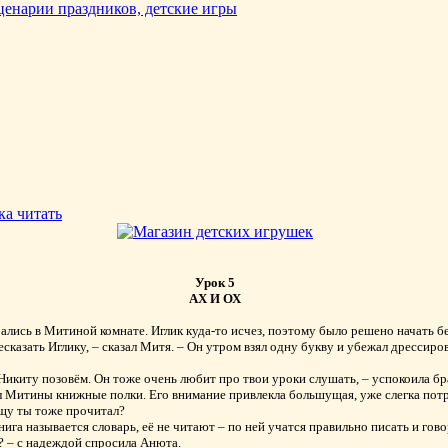
ка читать
Урок 5
АХ И ОХ
ались в Митиной комнате. Иглик куда-то исчез, поэтому было решено начать бе
есказать Иглику, – сказал Митя. – Он утром взял одну букву и убежал дрессиро
 Никиту позовём. Он тоже очень любит про твои уроки слушать, – успокоила б
л Митины книжные полки. Его внимание привлекла большущая, уже слегка потр
ищу ты тоже прочитал?
книга называется словарь, её не читают – по ней учатся правильно писать и гово
? – с надеждой спросила Анюта.