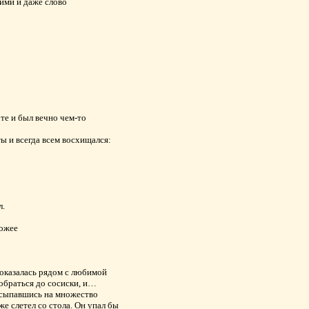
ими и даже слово
оте и был вечно чем-то
ы и всегда всем восхищался:
л.
хожее
 оказалась рядом с любимой
добраться до сосиски, и…
рассыпавшись на множество
же слетел со стола. Он упал бы