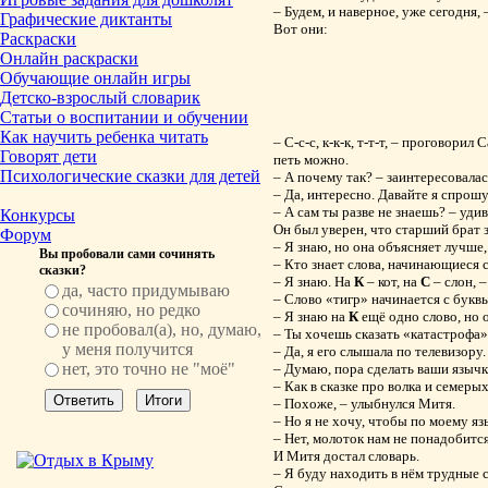
– Будем, и наверное, уже сегодня,
Графические диктанты
Вот они:
Раскраски
Онлайн раскраски
Обучающие онлайн игры
Детско-взрослый словарик
Статьи о воспитании и обучении
Как научить ребенка читать
– С-с-с, к-к-к, т-т-т, – проговорил
Говорят дети
петь можно.
Психологические сказки для детей
– А почему так? – заинтересовала
– Да, интересно. Давайте я спрошу
– А сам ты разве не знаешь? – уди
Конкурсы
Он был уверен, что старший брат з
Форум
– Я знаю, но она объясняет лучше,
Вы пробовали сами сочинять
– Кто знает слова, начинающиеся 
сказки?
– Я знаю. На
К
– кот, на
С
– слон, 
да, часто придумываю
– Слово «тигр» начинается с букв
сочиняю, но редко
– Я знаю на
К
ещё одно слово, но 
не пробовал(а), но, думаю,
– Ты хочешь сказать «катастрофа»,
у меня получится
– Да, я его слышала по телевизору.
нет, это точно не "моё"
– Думаю, пора сделать ваши язычк
– Как в сказке про волка и семер
– Похоже, – улыбнулся Митя.
– Но я не хочу, чтобы по моему я
– Нет, молоток нам не понадобится.
И Митя достал словарь.
– Я буду находить в нём трудные с