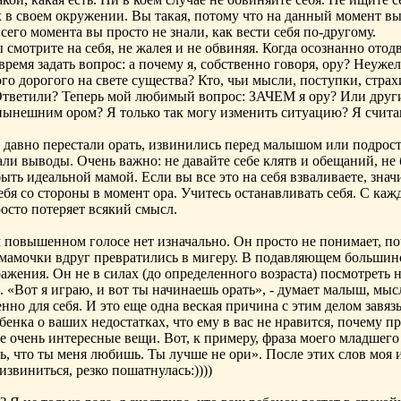
 в своем окружении. Вы такая, потому что на данный момент в
 сего момента вы просто не знали, как вести себя по-другому.
ы смотрите на себя, не жалея и не обвиняя. Когда осознанно ото
время задать вопрос: а почему я, собственно говоря, ору? Неуж
го дорогого на свете существа? Кто, чьи мысли, поступки, стра
тветили? Теперь мой любимый вопрос: ЗАЧЕМ я ору? Или друг
нынешним ором? Я только так могу изменить ситуацию? Я счита
 давно перестали орать, извинились перед малышом или подростк
али выводы. Очень важно: не давайте себе клятв и обещаний, н
быть идеальной мамой. Если вы все это на себя взваливаете, значи
ебя со стороны в момент ора. Учитесь останавливать себя. С каж
росто потеряет всякий смысл.
 повышенном голосе нет изначально. Он просто не понимает, по
мамочки вдруг превратились в мигеру. В подавляющем большинс
ажения. Он не в силах (до определенного возраста) посмотреть 
. «Вот я играю, и вот ты начинаешь орать», - думает малыш, мы
енно для себя. И это еще одна веская причина с этим делом завяз
бенка о ваших недостатках, что ему в вас не нравится, почему пр
 очень интересные вещи. Вот, к примеру, фраза моего младшего
ть, что ты меня любишь. Ты лучше не ори». После этих слов моя
извиниться, резко пошатнулась:))))