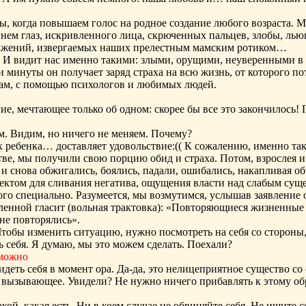
ы, когда повышаем голос на родное создание любого возраста. 
м глаз, искривленного лица, скрюченных пальцев, злобы, льющ
ажений, извергаемых наших прелестным мамским ротиком…
. И видит нас именно такими: злыми, орущими, неуверенными в
и минуты он получает заряд страха на всю жизнь, от которого по
сам, с помощью психологов и любимых людей.
ие, мечтающее только об одном: скорее бы все это закончилось! 
им. Видим, но ничего не меняем. Почему?
х ребенка… доставляет удовольствие:(( К сожалению, именно так
стве, мы получили свою порцию обид и страха. Потом, взрослея 
 снова обжигались, боялись, падали, ошибались, накапливая об
ектом для сливания негатива, ощущения власти над слабым суще
того специально. Разумеется, мы возмутимся, услышав заявление
ленной гласит (вольная трактовка): «Повторяющиеся жизненные
 не повторялись».
Чтобы изменить ситуацию, нужно посмотреть на себя со стороны,
ь себя. Я думаю, мы это можем сделать. Поехали?
зможно
деть себя в момент ора. Да-да, это нелицеприятное существо с
 вызывающее. Увидели? Не нужно ничего прибавлять к этому обра
!
кой, какая есть. Ни в коем случае не обвиняйте себя. Не ищите 