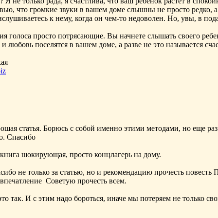
? Я не только рада, я счастлива, что ваш ребенок растет в споко
ью, что громкие звуки в вашем доме слышны не просто редко, а 
рислушиваетесь к нему, когда он чем-то недоволен. Но, увы, в п
ия голоса просто потрясающие. Вы начнете слышать своего ребе
й и любовь поселятся в вашем доме, а разве не это называется сча
кая
iz
ошая статья. Борюсь с собой именно этими методами, но еще раз 
но. Спасибо
 книга шокирующая, просто концлагерь на дому.
сибо не только за статью, но и рекомендацию прочесть повесть 
 впечатление
Советую прочесть всем.
 это так. И с этим надо бороться, иначе мы потеряем не только св