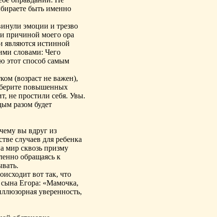
ыбираете быть именно
двинули эмоции и трезво
ели причиной моего ора
хи являются истинной
ими словами: Чего
ю этот способ самым
ом (возраст не важен),
е берите повышенных
т, не простили себя. Увы.
дым разом будет
чему вы вдруг из
тве случаев для ребенка
на мир сквозь призму
сленно обращаясь к
ывать.
оисходит вот так, что
 сына Егора: «Мамочка,
 иллюзорная уверенность,