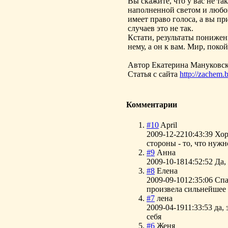
Вы скажите, что у вас не так
наполненной светом и любов
имеет право голоса, а вы п
случаев это не так.
Кстати, результаты понижен
нему, а он к вам. Мир, поко
Автор Екатерина Мануковс
Статья с сайта
http://zachem.b
Комментарии
#10
April
2009-12-22
10:43:39
Хор
стороны - то, что нуж
#9
Анна
2009-10-18
14:52:52
Да,
#8
Елена
2009-09-10
12:35:06
Спа
произвела сильнейшее
#7
лена
2009-04-19
11:33:53
да,
себя
#6
Женя