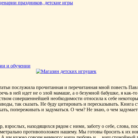
нии и обучении
!
татьи послужила прочитанная и перечитанная мной повесть Пав
ечь в ней идет не о злой мамаше, а о безумной бабушке, я как-то
ством совершеннейшей необходимости относила к себе некоторы
ыводы, так сказать. Не буду цитировать и пересказывать. Книга с
кать, попереживать и задуматься. О чем? Не знаю, о чем задумает
, взрослых, находящихся рядом с ними, заботу о себе, слова, по
аметрально противоположен нашему. Мы готовы бросить к их ног
т. А им нужно совсем немного: наша любовь и… наш спокойный г