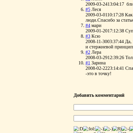
2009-03-24
13:04:17
бли
#5
Леся
2009-03-01
10:17:28
Как
люди.Спасибо за стать
#4
мари
2009-01-20
17:12:38
Суп
#3
Ксю
2008-11-30
03:37:44
Да,
и стержневой принцип
#2
Лера
2008-03-29
12:39:26
Тол
#1
Зарина
2008-02-22
23:14:41
Спа
-это в точку!
Добавить комментарий