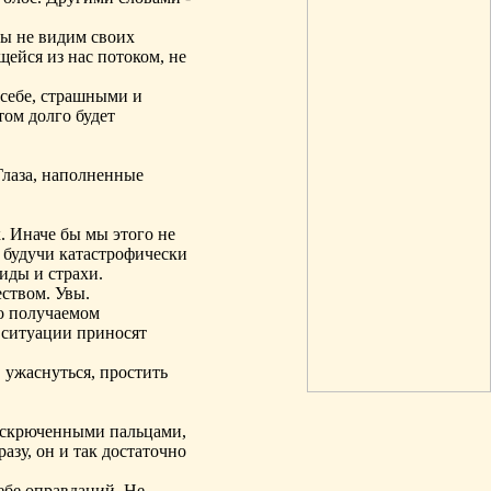
Мы не видим своих
ейся из нас потоком, не
 себе, страшными и
том долго будет
Глаза, наполненные
. Иначе бы мы этого не
и будучи катастрофически
иды и страхи.
ством. Увы.
 о получаемом
 ситуации приносят
 ужаснуться, простить
о скрюченными пальцами,
зу, он и так достаточно
себе оправданий. Не