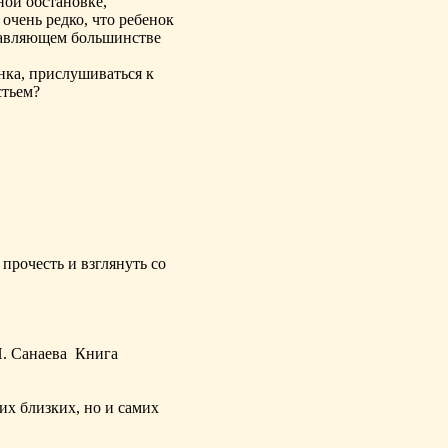
йной обстановке,
очень редко, что ребенок
одавляющем большинстве
нка, прислушиваться к
стьем?
прочесть и взглянуть со
П. Санаева
Книга
оих близких, но и самих