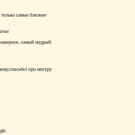
 только самые близкие
татьи
я, наверное, самый мудрый
лему,спасиб
о! про мигеру