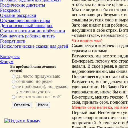
чтобы мы на них не орали…
Графические диктанты
Мы не видим себя со сторон
Раскраски
вспыхивающих безумных огне
Онлайн раскраски
слышим жутких слов и выр
Обучающие онлайн игры
Зато нас видит наш ребенок
Детско-взрослый словарик
несущими в себе страх. В эт
Статьи о воспитании и обучении
«отмываться», избавляться 
Как научить ребенка читать
Что видим мы?
Говорят дети
Сжавшееся в комочек создан
Психологические сказки для детей
страхом и слезами…
Разумеется, мы все это вид
Конкурсы
Во-первых, потому что стра
Форум
делали. В свое время, в дет
Вы пробовали сами сочинять
сказки?
недолюбленными, мы снова и
да, часто придумываю
Появившееся дитя стало объ
сочиняю, но редко
Разумеется, мы не делаем э
не пробовал(а), но, думаю,
удовольствии. Но Закон Все
у меня получится
удовольствие, иначе бы они
нет, это точно не "моё"
Во-вторых, менять тяжело. 
себя, принять себя, полюбит
Менять себя нелегко, но во
Первый шаг. Необходимо уви
кроме содрогания ничего не
неприятный. А теперь: стоп
Второй шаг. Примите себя та