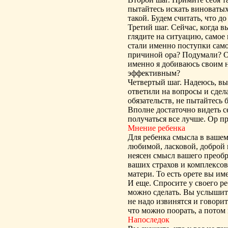
пытайтесь искать виноватых
такой. Будем считать, что до
Третий шаг. Сейчас, когда в
глядите на ситуацию, самое 
стали именно поступки само
причиной ора? Подумали? О
именно я добиваюсь своим 
эффективным?
Четвертый шаг. Надеюсь, вы
ответили на вопросы и сдел
обязательств, не пытайтесь 
Вполне достаточно видеть с
получаться все лучше. Ор п
Мнение ребенка
Для ребенка смысла в вашем
любимой, ласковой, доброй 
неясен смысл вашего преобр
ваших страхов и комплексов
матери. То есть орете вы им
И еще. Спросите у своего ре
можно сделать. Вы услышите
не надо извинятся и говори
что можно поорать, а потом 
Напоследок