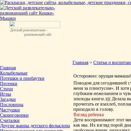
Детский развлекательно -
развивающий сайт
Главная
>
Статьи о воспита
Главная
Колыбельные
Осторожно: орущая мамаша
Потешки и прибаутки
Поводом для сегодняшней с
Песенки
меня за плинтусом». И хотя р
Стихи
глубоким нежеланием и чув
Игры
эпизоды книги.:((( Делала в
Загадки
прочитать ее взахлеб, попла
Пословицы
приходило в голову.
Частушки
Взгляд ребенка
Скороговорки
Дети воспринимают этот мир
Считалки
как мы. Их взгляд порой ди
Другие жанры детского фольклора
свободное время, интеллек
Игровые задания для дошколят