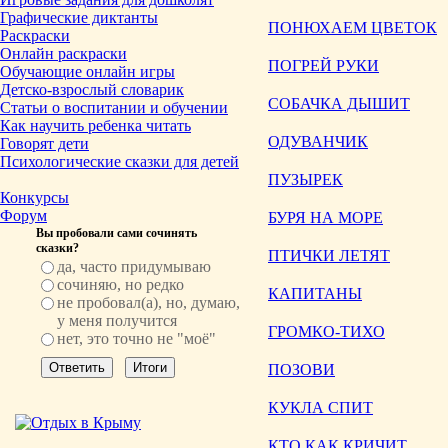
Графические диктанты
ПОНЮХАЕМ ЦВЕТОК
Раскраски
Онлайн раскраски
ПОГРЕЙ РУКИ
Обучающие онлайн игры
Детско-взрослый словарик
СОБАЧКА ДЫШИТ
Статьи о воспитании и обучении
Как научить ребенка читать
ОДУВАНЧИК
Говорят дети
Психологические сказки для детей
ПУЗЫРЕК
Конкурсы
Форум
БУРЯ НА МОРЕ
Вы пробовали сами сочинять
сказки?
ПТИЧКИ ЛЕТЯТ
да, часто придумываю
сочиняю, но редко
КАПИТАНЫ
не пробовал(а), но, думаю,
у меня получится
ГРОМКО-ТИХО
нет, это точно не "моё"
ПОЗОВИ
КУКЛА СПИТ
КТО КАК КРИЧИТ