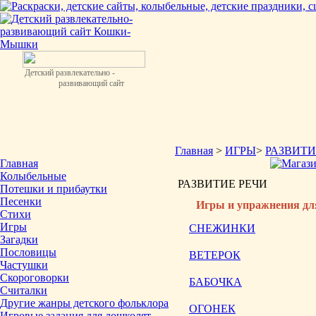
Детский развлекательно -
развивающий сайт
Главная
>
ИГРЫ
>
РАЗВИТИ
Главная
Колыбельные
РАЗВИТИЕ РЕЧИ
Потешки и прибаутки
Песенки
Игры и упражнения дл
Стихи
Игры
СНЕЖИНКИ
Загадки
Пословицы
ВЕТЕРОК
Частушки
Скороговорки
БАБОЧКА
Считалки
Другие жанры детского фольклора
ОГОНЕК
Игровые задания для дошколят