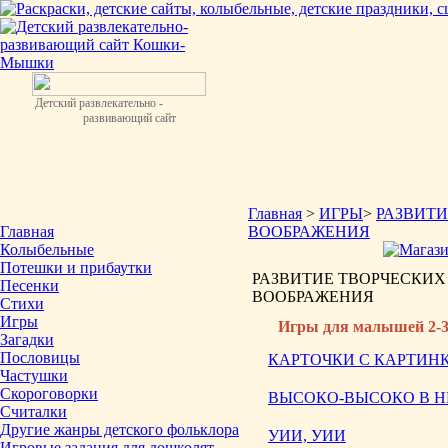
Детский развлекательно -
развивающий сайт
Главная
>
ИГРЫ
>
РАЗВИТИ
Главная
ВООБРАЖЕНИЯ
Колыбельные
Потешки и прибаутки
РАЗВИТИЕ ТВОРЧЕСКИХ
Песенки
ВООБРАЖЕНИЯ
Стихи
Игры
Игры для малышей 2-3
Загадки
Пословицы
КАРТОЧКИ С КАРТИН
Частушки
Скороговорки
ВЫСОКО-ВЫСОКО В Н
Считалки
Другие жанры детского фольклора
УИИ, УИИ
Игровые задания для дошколят