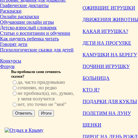
Графические диктанты
ОЖИВШИЕ ИГРУШКИ
Раскраски
Онлайн раскраски
ДВИЖЕНИЯ ЖИВОТН
Обучающие онлайн игры
Детско-взрослый словарик
КАКАЯ ИГРУШКА?
Статьи о воспитании и обучении
Как научить ребенка читать
ДЕТИ НА ПРОГУЛКЕ
Говорят дети
Психологические сказки для детей
КАМУШКИ НА БЕРЕГУ
Конкурсы
Форум
ПОЧИНИ ИГРУШКУ
Вы пробовали сами сочинять
сказки?
БОЛЬНИЦА
да, часто придумываю
сочиняю, но редко
КТО Я?
не пробовал(а), но, думаю,
у меня получится
ПОДАРКИ ДЛЯ КУКЛЫ
нет, это точно не "моё"
ПОЛЕТИМ НА ЛУНУ
ЩЕНКИ
ПИРОГ НА ДЕНЬ РОЖ