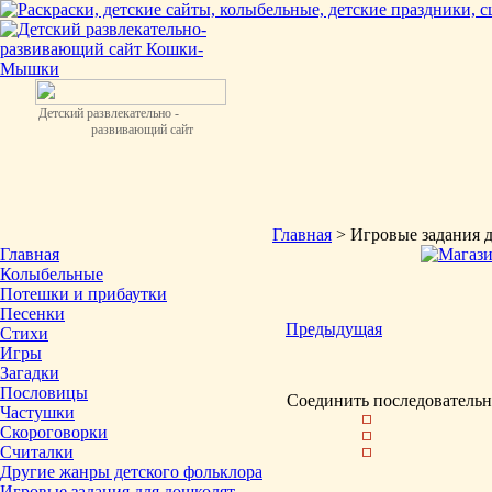
Детский развлекательно -
развивающий сайт
Главная
> Игровые задания 
Главная
Колыбельные
Потешки и прибаутки
Песенки
Предыдущая
Стихи
Игры
Загадки
Пословицы
Соединить последовательн
Частушки
Скороговорки
Считалки
Другие жанры детского фольклора
Игровые задания для дошколят