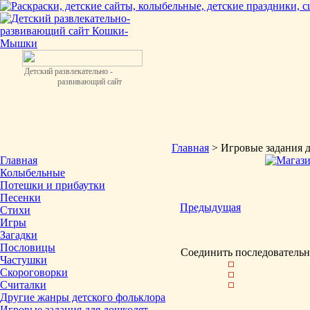
Детский развлекательно -
развивающий сайт
Главная
> Игровые задания 
Главная
Колыбельные
Потешки и прибаутки
Песенки
Предыдущая
Стихи
Игры
Загадки
Пословицы
Соединить последовательн
Частушки
Скороговорки
Считалки
Другие жанры детского фольклора
Игровые задания для дошколят