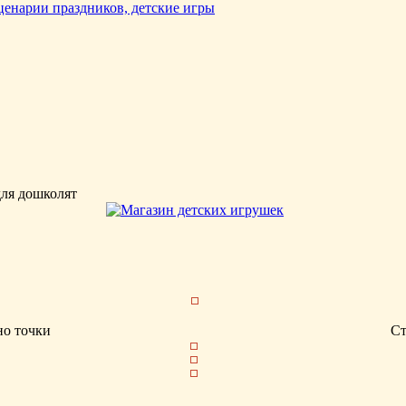
для дошколят
но точки
С