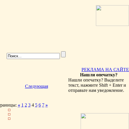
РЕКЛАМА НА САЙТЕ
Нашли опечатку?
Нашли опечатку? Выделите
текст, нажмите Shift + Enter и
Следующая
отправьте нам уведомление.
траницы:
«
1
2
3
4
5
6
7
»