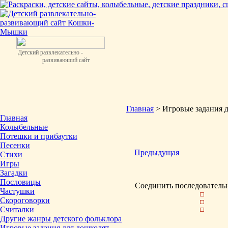
Детский развлекательно -
развивающий сайт
Главная
> Игровые задания 
Главная
Колыбельные
Потешки и прибаутки
Песенки
Предыдущая
Стихи
Игры
Загадки
Пословицы
Соединить последователь
Частушки
Скороговорки
Считалки
Другие жанры детского фольклора
Игровые задания для дошколят