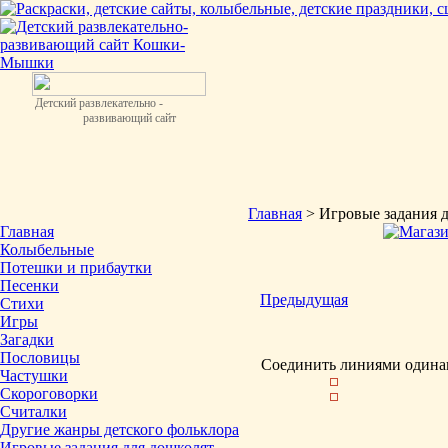
Детский развлекательно -
развивающий сайт
Главная
> Игровые задания 
Главная
Колыбельные
Потешки и прибаутки
Песенки
Предыдущая
Стихи
Игры
Загадки
Пословицы
Соединить линиями одина
Частушки
Скороговорки
Считалки
Другие жанры детского фольклора
Игровые задания для дошколят