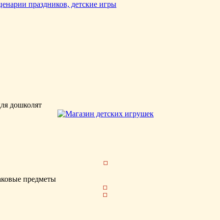
для дошколят
аковые предметы