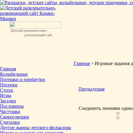
Детский развлекательно -
развивающий сайт
Главная
> Игровые задания 
Главная
Колыбельные
Потешки и прибаутки
Песенки
Предыдущая
Стихи
Игры
Загадки
Пословицы
Соединить линиями один
Частушки
Скороговорки
Считалки
Другие жанры детского фольклора
Игровые задания для дошколят