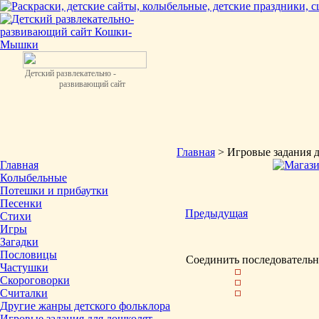
Детский развлекательно -
развивающий сайт
Главная
> Игровые задания 
Главная
Колыбельные
Потешки и прибаутки
Песенки
Предыдущая
Стихи
Игры
Загадки
Пословицы
Соединить последовательн
Частушки
Скороговорки
Считалки
Другие жанры детского фольклора
Игровые задания для дошколят