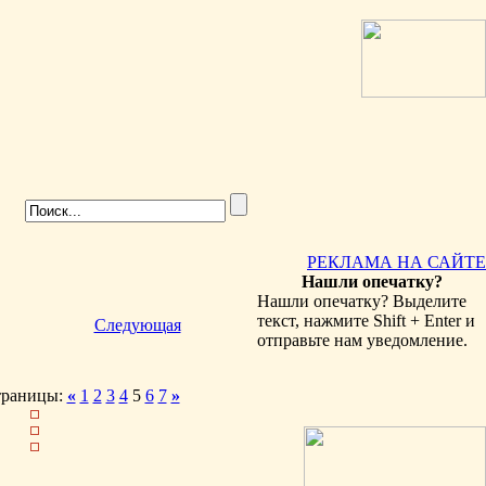
РЕКЛАМА НА САЙТЕ
Нашли опечатку?
Нашли опечатку? Выделите
текст, нажмите Shift + Enter и
Следующая
отправьте нам уведомление.
траницы:
«
1
2
3
4
5
6
7
»