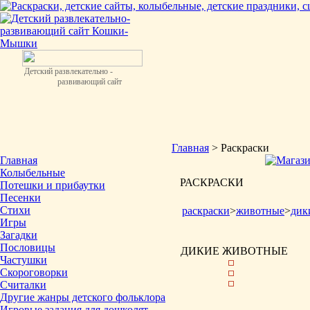
Детский развлекательно -
развивающий сайт
Главная
> Раскраски
Главная
Колыбельные
РАСКРАСКИ
Потешки и прибаутки
Песенки
Стихи
раскраски
>
животные
>
дик
Игры
Загадки
Пословицы
ДИКИЕ ЖИВОТНЫЕ
Частушки
Скороговорки
Считалки
Другие жанры детского фольклора
Игровые задания для дошколят