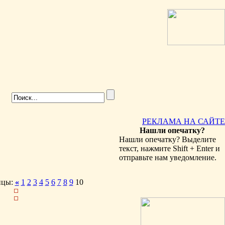
РЕКЛАМА НА САЙТЕ
Нашли опечатку?
Нашли опечатку? Выделите
текст, нажмите Shift + Enter и
отправьте нам уведомление.
ицы:
«
1
2
3
4
5
6
7
8
9
10