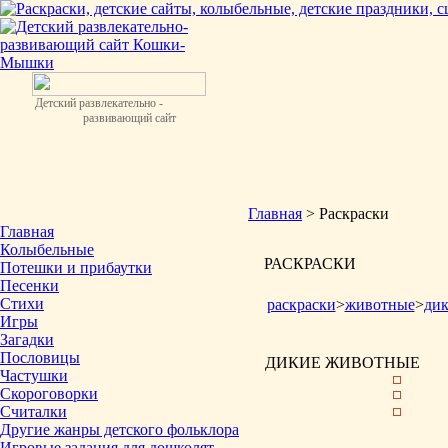
Детский развлекательно -
развивающий сайт
Главная
> Раскраски
Главная
Колыбельные
РАСКРАСКИ
Потешки и прибаутки
Песенки
Стихи
раскраски
>
животные
>
ди
Игры
Загадки
Пословицы
ДИКИЕ ЖИВОТНЫЕ
Частушки
Скороговорки
Считалки
Другие жанры детского фольклора
Игровые задания для дошколят