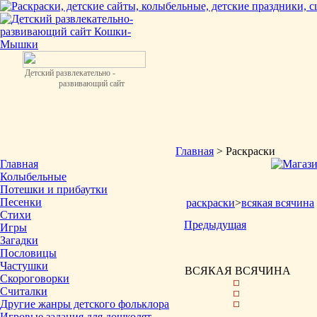
Детский развлекательно -
развивающий сайт
Главная
> Раскраски
Главная
Колыбельные
Потешки и прибаутки
Песенки
раскраски
>
всякая всячина
Стихи
Предыдущая
Игры
Загадки
Пословицы
Частушки
ВСЯКАЯ ВСЯЧИНА
Скороговорки
Считалки
Другие жанры детского фольклора
Игровые задания для дошколят