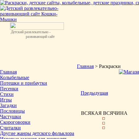
Детский развлекательно -
развивающий сайт
Главная
> Раскраски
Главная
Колыбельные
Потешки и прибаутки
Песенки
Предыдущая
Стихи
Игры
Загадки
Пословицы
ВСЯКАЯ ВСЯЧИНА
Частушки
Скороговорки
Считалки
Другие жанры детского фольклора
Игровые задания для дошколят