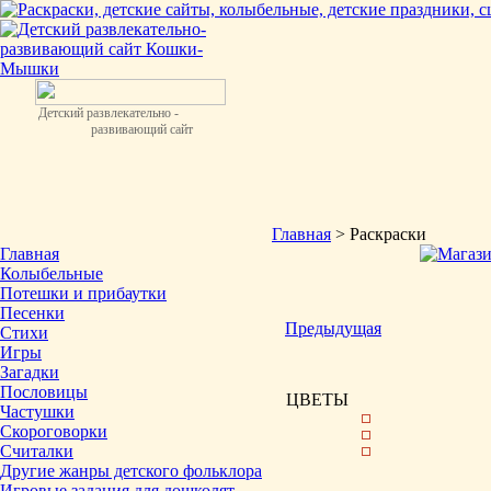
Детский развлекательно -
развивающий сайт
Главная
> Раскраски
Главная
Колыбельные
Потешки и прибаутки
Песенки
Предыдущая
Стихи
Игры
Загадки
Пословицы
ЦВЕТЫ
Частушки
Скороговорки
Считалки
Другие жанры детского фольклора
Игровые задания для дошколят