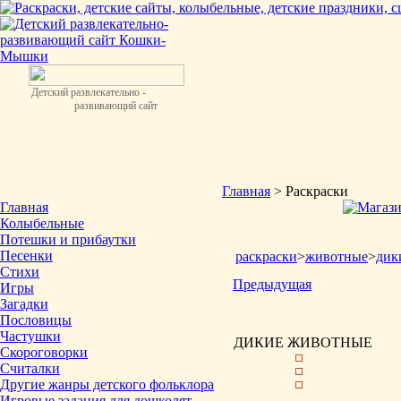
Детский развлекательно -
развивающий сайт
Главная
> Раскраски
Главная
Колыбельные
Потешки и прибаутки
Песенки
раскраски
>
животные
>
дик
Стихи
Предыдущая
Игры
Загадки
Пословицы
Частушки
ДИКИЕ ЖИВОТНЫЕ
Скороговорки
Считалки
Другие жанры детского фольклора
Игровые задания для дошколят