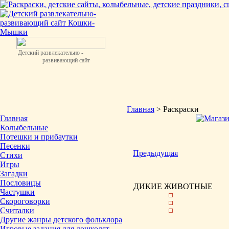
Детский развлекательно -
развивающий сайт
Главная
> Раскраски
Главная
Колыбельные
Потешки и прибаутки
Песенки
Предыдущая
Стихи
Игры
Загадки
Пословицы
ДИКИЕ ЖИВОТНЫЕ
Частушки
Скороговорки
Считалки
Другие жанры детского фольклора
Игровые задания для дошколят