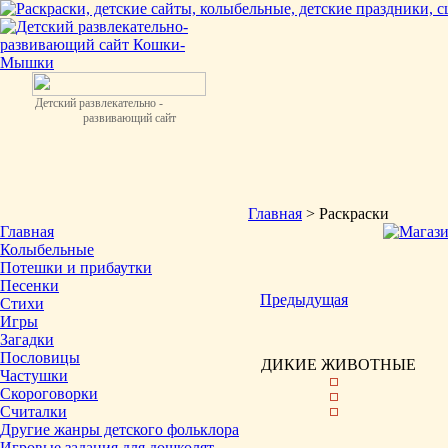
Детский развлекательно -
развивающий сайт
Главная
> Раскраски
Главная
Колыбельные
Потешки и прибаутки
Песенки
Предыдущая
Стихи
Игры
Загадки
Пословицы
ДИКИЕ ЖИВОТНЫЕ
Частушки
Скороговорки
Считалки
Другие жанры детского фольклора
Игровые задания для дошколят