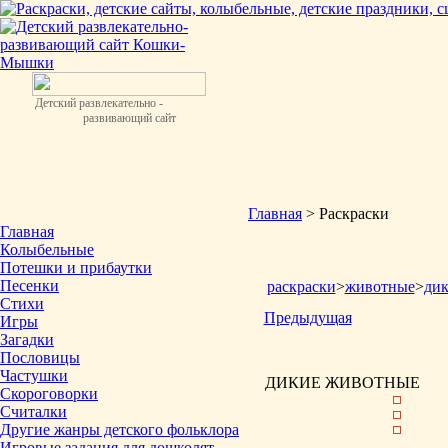
Детский развлекательно -
развивающий сайт
Главная
> Раскраски
Главная
Колыбельные
Потешки и прибаутки
Песенки
раскраски
>
животные
>
ди
Стихи
Предыдущая
Игры
Загадки
Пословицы
Частушки
ДИКИЕ ЖИВОТНЫЕ
Скороговорки
Считалки
Другие жанры детского фольклора
Игровые задания для дошколят