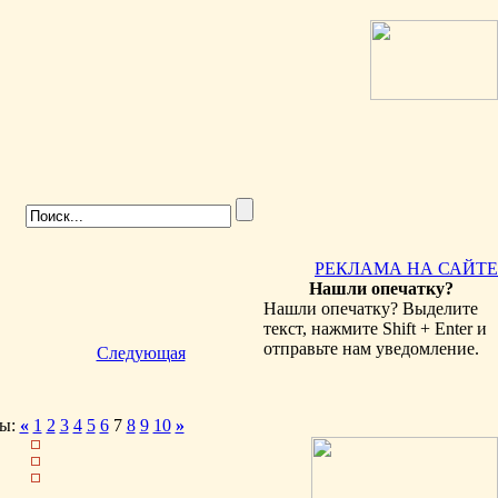
РЕКЛАМА НА САЙТЕ
Нашли опечатку?
Нашли опечатку? Выделите
текст, нажмите Shift + Enter и
отправьте нам уведомление.
Следующая
ы:
«
1
2
3
4
5
6
7
8
9
10
»