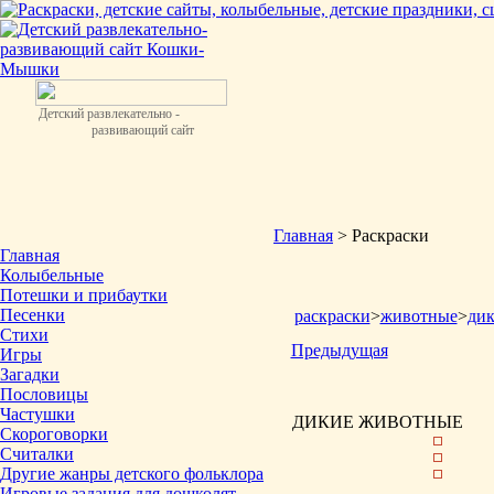
Детский развлекательно -
развивающий сайт
Главная
> Раскраски
Главная
Колыбельные
Потешки и прибаутки
Песенки
раскраски
>
животные
>
ди
Стихи
Предыдущая
Игры
Загадки
Пословицы
Частушки
ДИКИЕ ЖИВОТНЫЕ
Скороговорки
Считалки
Другие жанры детского фольклора
Игровые задания для дошколят