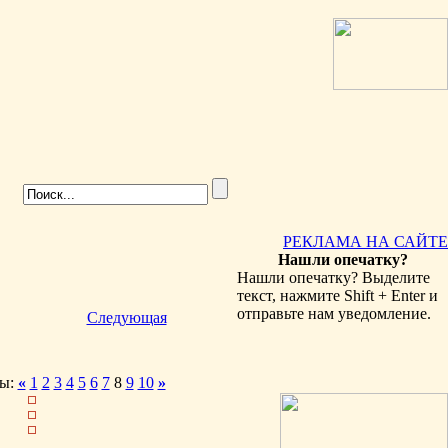
РЕКЛАМА НА САЙТЕ
Нашли опечатку?
Нашли опечатку? Выделите
текст, нажмите Shift + Enter и
отправьте нам уведомление.
Следующая
ы:
«
1
2
3
4
5
6
7
8
9
10
»