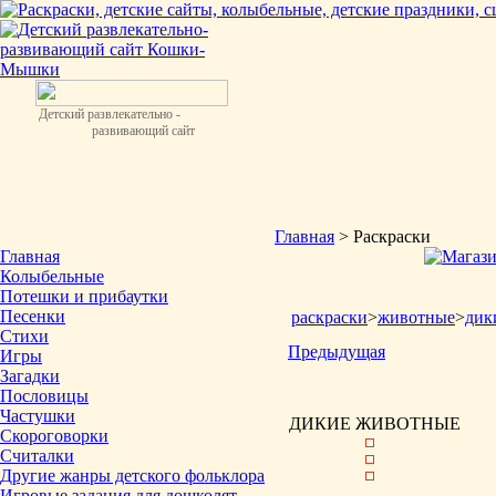
Детский развлекательно -
развивающий сайт
Главная
> Раскраски
Главная
Колыбельные
Потешки и прибаутки
Песенки
раскраски
>
животные
>
дик
Стихи
Предыдущая
Игры
Загадки
Пословицы
Частушки
ДИКИЕ ЖИВОТНЫЕ
Скороговорки
Считалки
Другие жанры детского фольклора
Игровые задания для дошколят