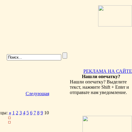
РЕКЛАМА НА САЙТЕ
Нашли опечатку?
Нашли опечатку? Выделите
текст, нажмите Shift + Enter и
отправьте нам уведомление.
Следующая
ицы:
«
1
2
3
4
5
6
7
8
9
10