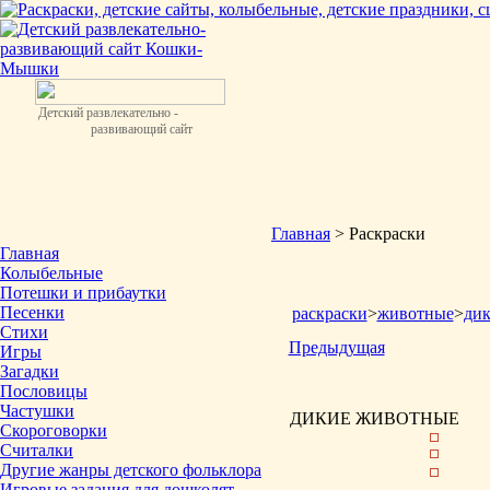
Детский развлекательно -
развивающий сайт
Главная
> Раскраски
Главная
Колыбельные
Потешки и прибаутки
Песенки
раскраски
>
животные
>
ди
Стихи
Предыдущая
Игры
Загадки
Пословицы
Частушки
ДИКИЕ ЖИВОТНЫЕ
Скороговорки
Считалки
Другие жанры детского фольклора
Игровые задания для дошколят