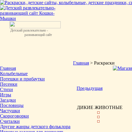
Детский развлекательно -
развивающий сайт
Главная
> Раскраски
Главная
Колыбельные
Потешки и прибаутки
Песенки
Предыдущая
Стихи
Игры
Загадки
Пословицы
ДИКИЕ ЖИВОТНЫЕ
Частушки
Скороговорки
Считалки
Другие жанры детского фольклора
Игровые задания для дошколят