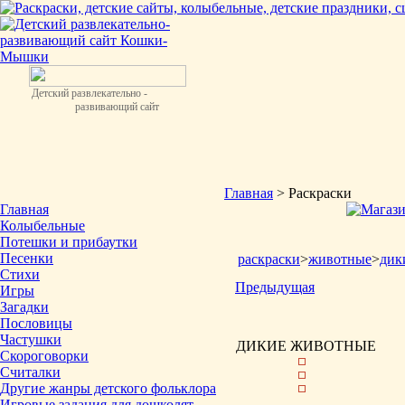
Детский развлекательно -
развивающий сайт
Главная
> Раскраски
Главная
Колыбельные
Потешки и прибаутки
Песенки
раскраски
>
животные
>
дик
Стихи
Предыдущая
Игры
Загадки
Пословицы
Частушки
ДИКИЕ ЖИВОТНЫЕ
Скороговорки
Считалки
Другие жанры детского фольклора
Игровые задания для дошколят