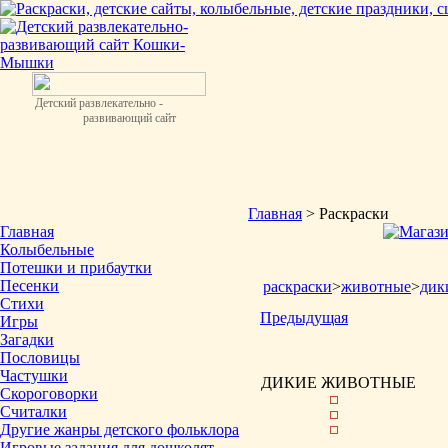
Детский развлекательно -
развивающий сайт
Главная
> Раскраски
Главная
Колыбельные
Потешки и прибаутки
Песенки
раскраски
>
животные
>
дик
Стихи
Предыдущая
Игры
Загадки
Пословицы
Частушки
ДИКИЕ ЖИВОТНЫЕ
Скороговорки
Считалки
Другие жанры детского фольклора
Игровые задания для дошколят