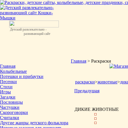
Детский развлекательно -
развивающий сайт
Главная
> Раскраски
Главная
Колыбельные
Потешки и прибаутки
Песенки
раскраски
>
животные
>
дик
Стихи
Предыдущая
Игры
Загадки
Пословицы
Частушки
ДИКИЕ ЖИВОТНЫЕ
Скороговорки
Считалки
Другие жанры детского фольклора
Игровые задания для дошколят