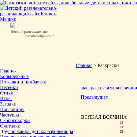
Детский развлекательно -
развивающий сайт
Главная
> Раскраски
Главная
Колыбельные
Потешки и прибаутки
Песенки
раскраски
>
всякая всячина
Стихи
Предыдущая
Игры
Загадки
Пословицы
Частушки
ВСЯКАЯ ВСЯЧИНА
Скороговорки
Считалки
Другие жанры детского фольклора
Игровые задания для дошколят