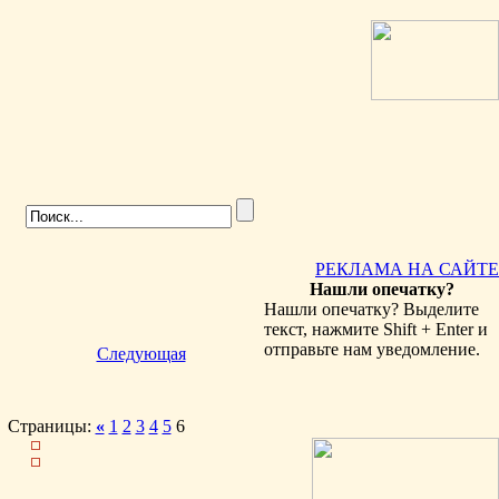
РЕКЛАМА НА САЙТЕ
Нашли опечатку?
Нашли опечатку? Выделите
текст, нажмите Shift + Enter и
отправьте нам уведомление.
Следующая
Страницы:
«
1
2
3
4
5
6