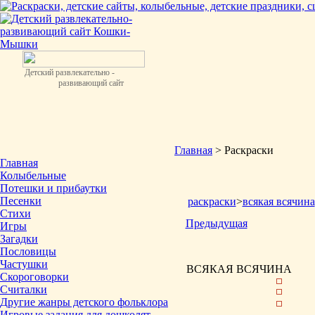
Детский развлекательно -
развивающий сайт
Главная
> Раскраски
Главная
Колыбельные
Потешки и прибаутки
Песенки
раскраски
>
всякая всячина
Стихи
Предыдущая
Игры
Загадки
Пословицы
Частушки
ВСЯКАЯ ВСЯЧИНА
Скороговорки
Считалки
Другие жанры детского фольклора
Игровые задания для дошколят