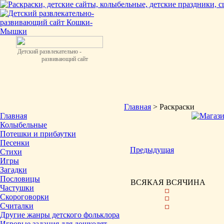
Детский развлекательно -
развивающий сайт
Главная
> Раскраски
Главная
Колыбельные
Потешки и прибаутки
Песенки
Предыдущая
Стихи
Игры
Загадки
Пословицы
ВСЯКАЯ ВСЯЧИНА
Частушки
Скороговорки
Считалки
Другие жанры детского фольклора
Игровые задания для дошколят