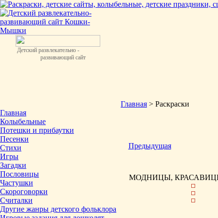
Детский развлекательно -
развивающий сайт
Главная
> Раскраски
Главная
Колыбельные
Потешки и прибаутки
Песенки
Предыдущая
Стихи
Игры
Загадки
Пословицы
МОДНИЦЫ, КРАСАВИЦЫ
Частушки
Скороговорки
Считалки
Другие жанры детского фольклора
Игровые задания для дошколят