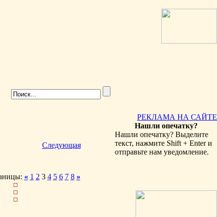
РЕКЛАМА НА САЙТЕ
Нашли опечатку?
Нашли опечатку? Выделите
текст, нажмите Shift + Enter и
Следующая
отправьте нам уведомление.
аницы:
«
1
2
3
4
5
6
7
8
»