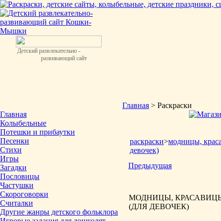
Детский развлекательно -
развивающий сайт
Главная
> Раскраски
Главная
Колыбельные
Потешки и прибаутки
Песенки
раскраски
>
модницы, крас
Стихи
девочек)
Игры
Предыдущая
Загадки
Пословицы
Частушки
Скороговорки
МОДНИЦЫ, КРАСАВИЦЫ
Считалки
(ДЛЯ ДЕВОЧЕК)
Другие жанры детского фольклора
Игровые задания для дошколят