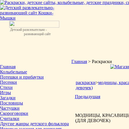
Детский развлекательно -
развивающий сайт
Главная
> Раскраски
Главная
Колыбельные
Потешки и прибаутки
Песенки
раскраски
>
модницы, крас
Стихи
девочек)
Игры
Предыдущая
Загадки
Пословицы
Частушки
Скороговорки
МОДНИЦЫ, КРАСАВИЦЫ
Считалки
(ДЛЯ ДЕВОЧЕК)
Другие жанры детского фольклора
Игровые задания для дошколят