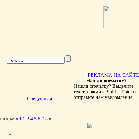
РЕКЛАМА НА САЙТЕ
Нашли опечатку?
Нашли опечатку? Выделите
текст, нажмите Shift + Enter и
отправьте нам уведомление.
Следующая
аницы:
«
1
2
3
4
5
6
7
8
»