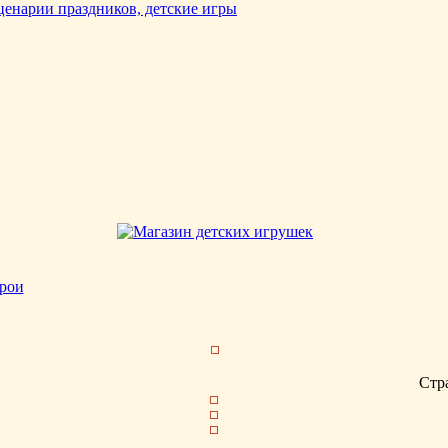
рои
Стр