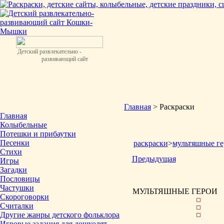
Детский развлекательно -
развивающий сайт
Главная
> Раскраски
Главная
Колыбельные
Потешки и прибаутки
Песенки
раскраски
>
мультяшные ге
Стихи
Предыдущая
Игры
Загадки
Пословицы
Частушки
МУЛЬТЯШНЫЕ ГЕРОИ
Скороговорки
Считалки
Другие жанры детского фольклора
Игровые задания для дошколят